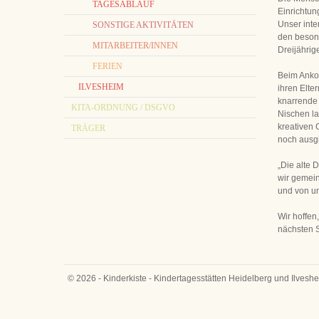
TAGESABLAUF
Einrichtun
Unser inte
SONSTIGE AKTIVITÄTEN
den besond
MITARBEITER/INNEN
Dreijährig
FERIEN
Beim Ankom
ILVESHEIM
ihren Elte
knarrende 
KITA-ORDNUNG / DSGVO
Nischen la
kreativen
TRÄGER
noch ausgi
„Die alte 
wir gemein
und von u
Wir hoffen
nächsten S
© 2026 - Kinderkiste - Kindertagesstätten Heidelberg und Ilveshe