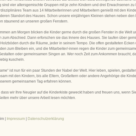
g sind vier altersgemischte Gruppen mit je zehn Kindern und drei Erwachsenen zu
rdisziplinäres Team aus 14 Mitarbeiterinnen und Mitarbeitern genießt mit den Kinde
eren Standort des Hauses. Schon unsere einjährigen Kleinen stehen neben den 
en staunend an unseren großen Fenstern.
men am Morgen blicken die Kinder gerne durch die großen Fenster in die Welt 
rn zum Abschied. Dann erforschen sie das Innere des Hauses. Sie laufen über gemü
Holzböden durch die Räume, jeder in seinem Tempo. Die offen gestalteten Ecken
den zum Bleiben ein, und die Mitarbeiter/-innen regen die Kinder zum gemeinsam
 Gestalten oder gemeinsamen Singen an. Wer noch Zeit zum Ankommen braucht, da
ebig kuscheln.
Dame“ ist nun für ein paar Stunden der Nabel der Welt. Hier leben, spielen, gestalte
sam mit den Kindern, bis alle Eltern, Großeltern oder andere Angehörige die Kind
nserem gemeinsamen Tag erfahren können.
, dass wir Ihre Neugier auf die Kinderkiste geweckt haben und freuen uns, wenn Si
eiten mehr über unsere Arbeit lesen möchten.
im |
Impressum
|
Datenschutzerklärung