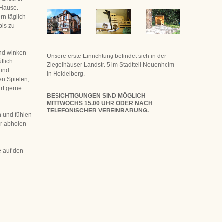
 Hause.
rn täglich
bis zu
und winken
Unsere erste Einrichtung befindet sich in der
tlich
Ziegelhäuser Landstr. 5 im Stadtteil Neuenheim
 und
in Heidelberg.
en Spielen,
rf gerne
BESICHTIGUNGEN SIND MÖGLICH
MITTWOCHS 15.00 UHR ODER NACH
TELEFONISCHER VEREINBARUNG.
n und fühlen
er abholen
e auf den