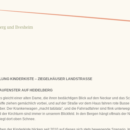
berg und Ilvesheim
LUNG KINDERKISTE – ZIEGELHÄUSER LANDSTRASSE
AUFENSTER AUF HEIDELBERG
 gleicht einer alten Dame, die ihren bedächtigen Blick auf den Neckar und das Sc
chiffe ziehen gemächlich vorbei, und auf der Straße vor dem Haus fahren rote Busse
ber. Der Krankenwagen „macht tatütata“, und die Fahrradfahrer sind flink unterwegs
 der Kirchturm sind immer in unserem Blickfeld. In den Bergen hängt oftmals der 
liegt dort oben Schnee.
en der Kinderkiste blicken seit 2010 auf dieses sich stets bewegende Szenario. I